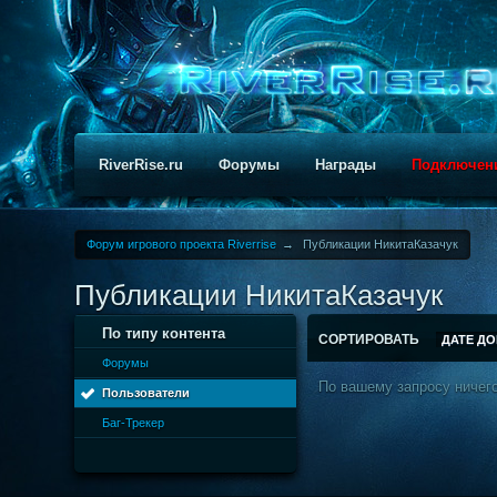
RiverRise.ru
Форумы
Награды
Подключен
Форум игрового проекта Riverrise
→
Публикации НикитаКазачук
Публикации НикитаКазачук
По типу контента
СОРТИРОВАТЬ
ДАТЕ Д
Форумы
По вашему запросу ничего
Пользователи
Баг-Трекер