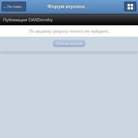
Форум игрового проекта Riverrise
← На главную
Публикации OAXDorothy
По вашему запросу ничего не найдено.
Полная версия