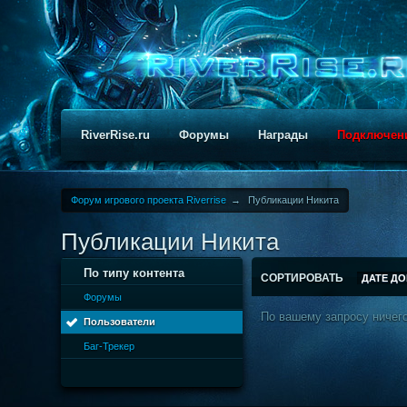
RiverRise.ru
Форумы
Награды
Подключен
Форум игрового проекта Riverrise
→
Публикации Никита
Публикации Никита
По типу контента
СОРТИРОВАТЬ
ДАТЕ Д
Форумы
По вашему запросу ничего
Пользователи
Баг-Трекер