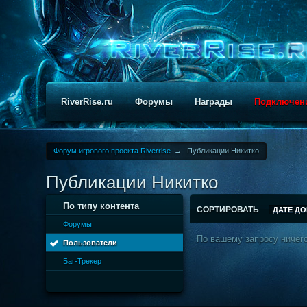
RiverRise.ru
Форумы
Награды
Подключен
Форум игрового проекта Riverrise
→
Публикации Никитко
Публикации Никитко
По типу контента
СОРТИРОВАТЬ
ДАТЕ Д
Форумы
По вашему запросу ничего
Пользователи
Баг-Трекер