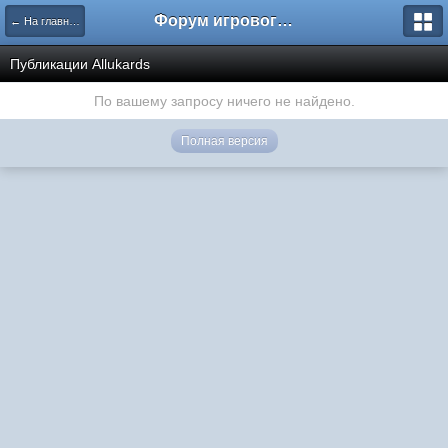
Форум игрового проекта Riverrise
← На главную
Публикации Аllukards
По вашему запросу ничего не найдено.
Полная версия