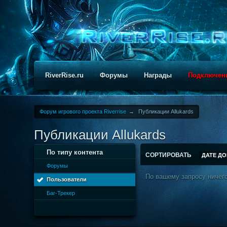
RiverRise.ru
Форумы
Награды
Подключен
Форум игрового проекта Riverrise
→
Публикации Аllukards
Публикации Аllukards
По типу контента
СОРТИРОВАТЬ
ДАТЕ Д
Форумы
По вашему запросу ничего
Пользователи
Баг-Трекер