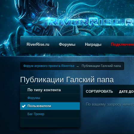
RiverRise.ru
Форумы
Награды
Подключен
Форум игрового проекта Riverrise
→
Публикации Галский папа
Публикации Галский папа
По типу контента
СОРТИРОВАТЬ
ДАТЕ Д
Форумы
По вашему запросу ничего
Пользователи
Баг-Трекер