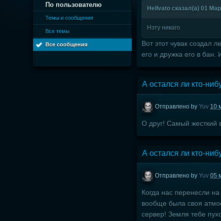
По пользователю
Hellvato сказал(а) 01 Мар
Темы и сообщения
Нэту никаго
Все темы
Вот этот чувак создал 
Все сообщения
его и дружка его в бан. 
А остался ли кто-ниб
Отправлено by
Yuv
10 
О друг! Самый жесткий 
А остался ли кто-ниб
Отправлено by
Yuv
05 
Когда нас перенесли на 
вообще была своя атмос
сервер! Земля тебе пу