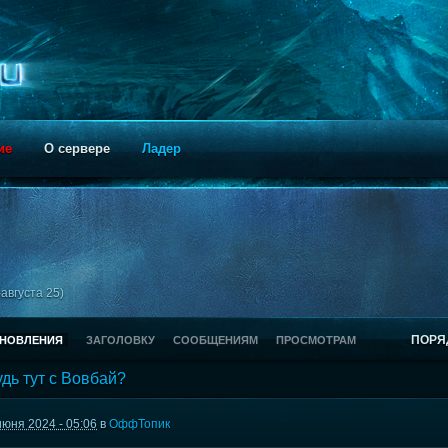
ие
О сервере
Ладер
августа 25)
ПОРЯ
БНОВЛЕНИЯ
ЗАГОЛОВКУ
СООБЩЕНИЯМ
ПРОСМОТРАМ
удь тут с Вовбай?
июня 2024 - 05:06
в
ОффТопик