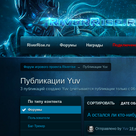
RiverRise.ru
Форумы
Награды
Подключен
Форум игрового проекта Riverrise
→
Публикации Yuv
Публикации Yuv
3 публикаций создано Yuv
(учитываются публикации только с 06-
По типу контента
СОРТИРОВАТЬ
ДАТЕ О
Форумы
А остался ли кто-ниб
Пользователи
Баг-Трекер
Отправлено by
Yuv
18 