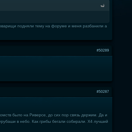
 товарищи подняли тему на форуме и меня разбанили а
#50289
#50287
комств было на Риверсе, до сих пор связь держим. Да и
урубаши в небо. Как грибы бегали собирали. Х4 лучший