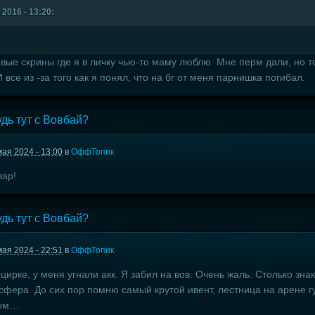
 2016 - 13:20:
левые скрины где я в личку чью-то маму люблю. Мне перм дали, но
И все из -за того как я понял, что на бг от меня парнишка погибал.
удь тут с Вовбай?
мая 2024 - 13:00
в
ОффТопик
вар!
удь тут с Вовбай?
мая 2024 - 22:51
в
ОффТопик
цирке, у меня угнали акк. Я забил на вов. Очень жаль. Столько зна
фера. До сих пор помню самый крутой ивент, лестница на арене г
хом…