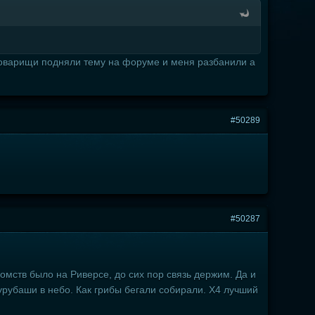
 товарищи подняли тему на форуме и меня разбанили а
#50289
#50287
комств было на Риверсе, до сих пор связь держим. Да и
урубаши в небо. Как грибы бегали собирали. Х4 лучший