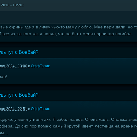
 2016 - 13:20:
левые скрины где я в личку чью-то маму люблю. Мне перм дали, но
И все из -за того как я понял, что на бг от меня парнишка погибал.
удь тут с Вовбай?
мая 2024 - 13:00
в
ОффТопик
вар!
удь тут с Вовбай?
мая 2024 - 22:51
в
ОффТопик
цирке, у меня угнали акк. Я забил на вов. Очень жаль. Столько зна
фера. До сих пор помню самый крутой ивент, лестница на арене г
хом…