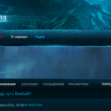
ие
О сервере
Ладер
августа 25)
ПОРЯ
БНОВЛЕНИЯ
ЗАГОЛОВКУ
СООБЩЕНИЯМ
ПРОСМОТРАМ
удь тут с Вовбай?
июня 2024 - 05:06
в
ОффТопик