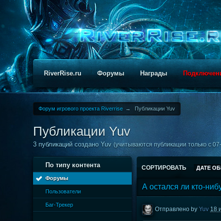
RiverRise.ru
Форумы
Награды
Подключен
Форум игрового проекта Riverrise
→
Публикации Yuv
Публикации Yuv
3 публикаций создано Yuv
(учитываются публикации только с 07-
По типу контента
СОРТИРОВАТЬ
ДАТЕ О
Форумы
А остался ли кто-ниб
Пользователи
Баг-Трекер
Отправлено by
Yuv
18 