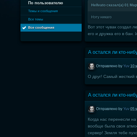
По пользователю
Hellvato сказал(а) 01 Мар
Темы и сообщения
Нэту никаго
Все темы
Вот этот чувак создал 
Все сообщения
его и дружка его в бан. 
А остался ли кто-ниб
Отправлено by
Yuv
10 
О друг! Самый жесткий 
А остался ли кто-ниб
Отправлено by
Yuv
05 
Когда нас перенесли на 
вообще была своя атмос
сервер! Земля тебе пу