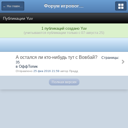
Форум игрового проекта Riverrise
← На главную
Публикации Yuv
1 публикаций создано Yuv
(учитываются публикации только с 07-августа 25)
А остался ли кто-нибудь тут с Вовбай?
Страницы:
35
в ОффТопик
Отправлено
25 фев 2016 21:59
автор Прадд
Полная версия