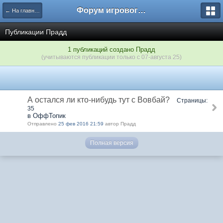
Форум игрового проекта Riverrise
← На главную
Публикации Прадд
1 публикаций создано Прадд
(учитываются публикации только с 07-августа 25)
А остался ли кто-нибудь тут с Вовбай?
Страницы:
35
в ОффТопик
Отправлено
25 фев 2016 21:59
автор Прадд
Полная версия