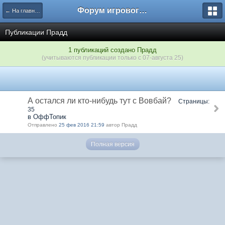
Форум игрового проекта Riverrise
← На главную
Публикации Прадд
1 публикаций создано Прадд
(учитываются публикации только с 07-августа 25)
А остался ли кто-нибудь тут с Вовбай?
Страницы:
35
в ОффТопик
Отправлено
25 фев 2016 21:59
автор Прадд
Полная версия