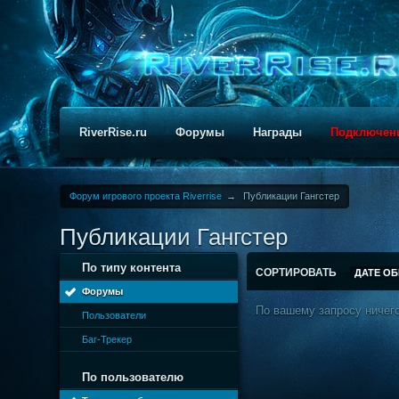
RiverRise.ru
Форумы
Награды
Подключен
Форум игрового проекта Riverrise
→
Публикации Гангстер
Публикации Гангстер
По типу контента
СОРТИРОВАТЬ
ДАТЕ О
Форумы
По вашему запросу ничего
Пользователи
Баг-Трекер
По пользователю