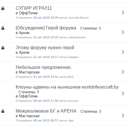
СУПИР ИГРА!!11
в ОффТопик
Отправлено
30 окт 2015 23:29
автор Uzumaki Naruto
[Обсуждение] Герой форума
Страницы: 3
в Архив
Отправлено
21 окт 2015 23:25
автор zalykashenko
Этому форуму нужен герой
в Архив
Отправлено
21 окт 2015 23:17
автор Гавядин
Небольшое предложение.
в Мастерская
Отправлено
21 окт 2015 14:31
автор Вей
Клоуны-админы на нынешнем worldofwarcraft.by
Страницы: 5
в ОффТопик
Отправлено
08 окт 2015 17:48
автор lronman
Межреалмовое БГ и АРЕНА
Страницы: 3
в Мастерская
Отправлено
08 окт 2015 08:57
автор Hips