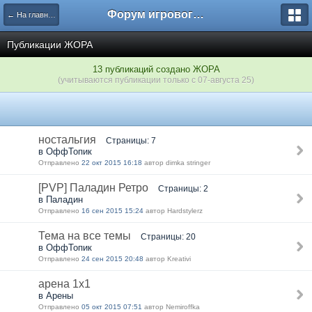
Форум игрового проекта Riverrise
← На главную
Публикации ЖОРА
13 публикаций создано ЖОРА
(учитываются публикации только с 07-августа 25)
ностальгия
Страницы: 7
в ОффТопик
Отправлено
22 окт 2015 16:18
автор dimka stringer
[PVP] Паладин Ретро
Страницы: 2
в Паладин
Отправлено
16 сен 2015 15:24
автор Hardstylerz
Тема на все темы
Страницы: 20
в ОффТопик
Отправлено
24 сен 2015 20:48
автор Kreativi
арена 1х1
в Арены
Отправлено
05 окт 2015 07:51
автор Nеmiroffkа