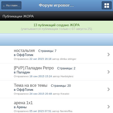
Форум игрового проекта Riverrise
← На главную
Публикации ЖОРА
13 публикаций создано ЖОРА
(учитываются публикации только с 07-августа 25)
ностальгия
Страницы: 7
в ОффТопик
Отправлено
22 окт 2015 16:18
автор dimka stringer
[PVP] Паладин Ретро
Страницы: 2
в Паладин
Отправлено
16 сен 2015 15:24
автор Hardstylerz
Тема на все темы
Страницы: 20
в ОффТопик
Отправлено
24 сен 2015 20:48
автор Kreativi
арена 1х1
в Арены
Отправлено
05 окт 2015 07:51
автор Nеmiroffkа