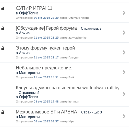
СУПИР ИГРА!!11
в ОффТопик
Отправлено
30 окт 2015 23:29
автор Uzumaki Naruto
[Обсуждение] Герой форума
Страницы: 3
в Архив
Отправлено
21 окт 2015 23:25
автор zalykashenko
Этому форуму нужен герой
в Архив
Отправлено
21 окт 2015 23:17
автор Гавядин
Небольшое предложение.
в Мастерская
Отправлено
21 окт 2015 14:31
автор Вей
Клоуны-админы на нынешнем worldofwarcraft.by
Страницы: 5
в ОффТопик
Отправлено
08 окт 2015 17:48
автор lronman
Межреалмовое БГ и АРЕНА
Страницы: 3
в Мастерская
Отправлено
08 окт 2015 08:57
автор Hips