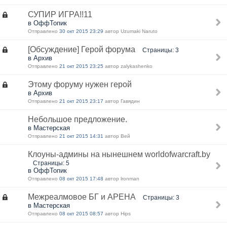
СУПИР ИГРА!!11
в ОффТопик
Отправлено
30 окт 2015 23:29
автор Uzumaki Naruto
[Обсуждение] Герой форума
Страницы: 3
в Архив
Отправлено
21 окт 2015 23:25
автор zalykashenko
Этому форуму нужен герой
в Архив
Отправлено
21 окт 2015 23:17
автор Гавядин
Небольшое предложение.
в Мастерская
Отправлено
21 окт 2015 14:31
автор Вей
Клоуны-админы на нынешнем worldofwarcraft.by
Страницы: 5
в ОффТопик
Отправлено
08 окт 2015 17:48
автор lronman
Межреалмовое БГ и АРЕНА
Страницы: 3
в Мастерская
Отправлено
08 окт 2015 08:57
автор Hips