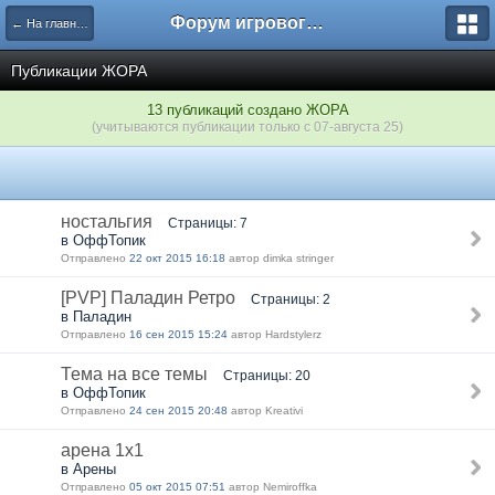
Форум игрового проекта Riverrise
← На главную
Публикации ЖОРА
13 публикаций создано ЖОРА
(учитываются публикации только с 07-августа 25)
ностальгия
Страницы: 7
в ОффТопик
Отправлено
22 окт 2015 16:18
автор dimka stringer
[PVP] Паладин Ретро
Страницы: 2
в Паладин
Отправлено
16 сен 2015 15:24
автор Hardstylerz
Тема на все темы
Страницы: 20
в ОффТопик
Отправлено
24 сен 2015 20:48
автор Kreativi
арена 1х1
в Арены
Отправлено
05 окт 2015 07:51
автор Nеmiroffkа