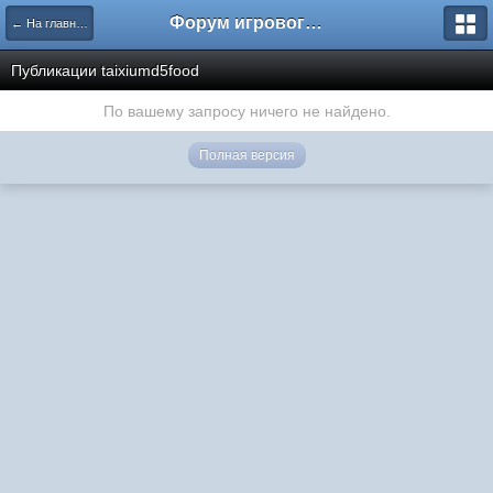
Форум игрового проекта Riverrise
← На главную
Публикации taixiumd5food
По вашему запросу ничего не найдено.
Полная версия