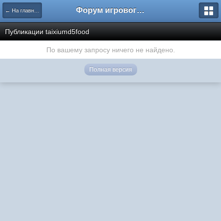
Форум игрового проекта Riverrise
← На главную
Публикации taixiumd5food
По вашему запросу ничего не найдено.
Полная версия