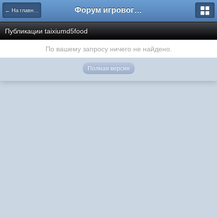
Форум игрового проекта Riverrise
← На главную
Публикации taixiumd5food
По вашему запросу ничего не найдено.
Полная версия