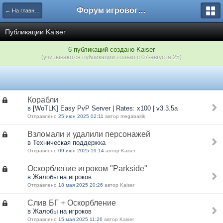
Форум игрового проекта Riverrise
← На главную
Публикации Kaiser
6 публикаций создано Kaiser
(учитываются публикации только с 07-августа 25)
Корабли
в [WoTLK] Easy PvP Server | Rates: x100 | v3.3.5a
Отправлено
25 июн 2025 02:11
автор megabaitik
Взломали и удалили персонажей
в Техническая поддержка
Отправлено
09 июн 2025 19:14
автор Kaiser
Оскорбление игроком "Parkside"
в Жалобы на игроков
Отправлено
18 мая 2025 20:26
автор Kaiser
Слив БГ + Оскорбление
в Жалобы на игроков
Отправлено
15 мая 2025 11:26
автор Kaiser