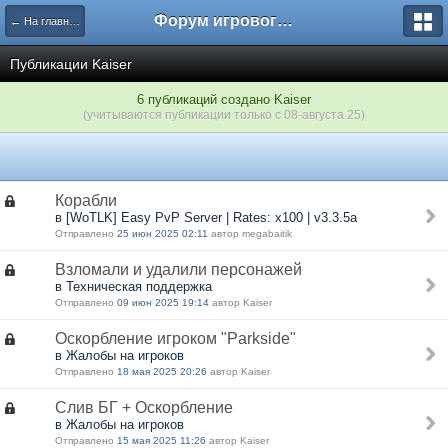
Форум игрового проекта Riverrise
← На главную
Публикации Kaiser
6 публикаций создано Kaiser
(учитываются публикации только с 08-августа 25)
Корабли
в [WoTLK] Easy PvP Server | Rates: x100 | v3.3.5a
Отправлено
25 июн 2025 02:11
автор megabaitik
Взломали и удалили персонажей
в Техническая поддержка
Отправлено
09 июн 2025 19:14
автор Kaiser
Оскорбление игроком "Parkside"
в Жалобы на игроков
Отправлено
18 мая 2025 20:26
автор Kaiser
Слив БГ + Оскорбление
в Жалобы на игроков
Отправлено
15 мая 2025 11:26
автор Kaiser