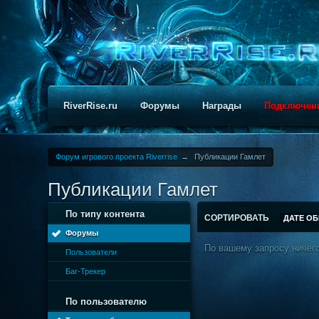
RiverRise.ru
Форумы
Награды
Подключен
Форум игрового проекта Riverrise
→
Публикации Гамлет
Публикации Гамлет
По типу контента
СОРТИРОВАТЬ
ДАТЕ О
Форумы
По вашему запросу ничего
Пользователи
Баг-Трекер
По пользователю