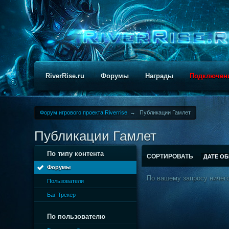
RiverRise.ru
Форумы
Награды
Подключен
Форум игрового проекта Riverrise
→
Публикации Гамлет
Публикации Гамлет
По типу контента
СОРТИРОВАТЬ
ДАТЕ О
Форумы
По вашему запросу ничего
Пользователи
Баг-Трекер
По пользователю