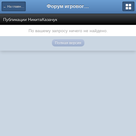
Форум игрового проекта Riverrise
← На главную
Публикации НикитаКазачук
По вашему запросу ничего не найдено.
Полная версия