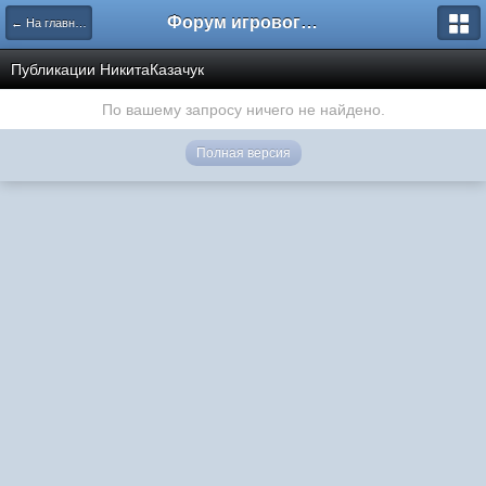
Форум игрового проекта Riverrise
← На главную
Публикации НикитаКазачук
По вашему запросу ничего не найдено.
Полная версия