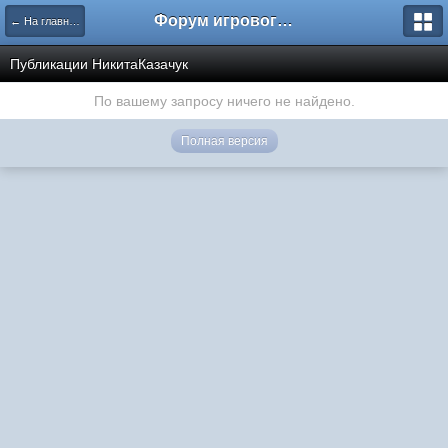
Форум игрового проекта Riverrise
← На главную
Публикации НикитаКазачук
По вашему запросу ничего не найдено.
Полная версия