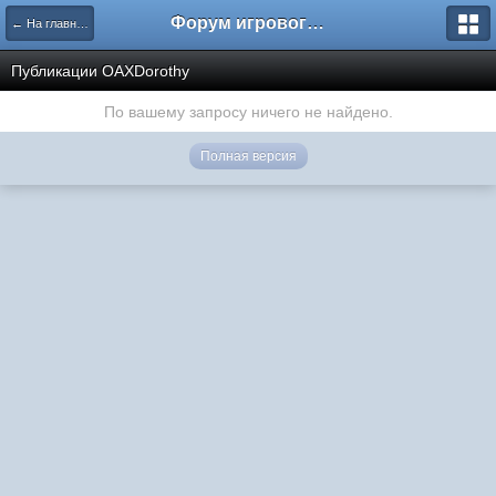
Форум игрового проекта Riverrise
← На главную
Публикации OAXDorothy
По вашему запросу ничего не найдено.
Полная версия