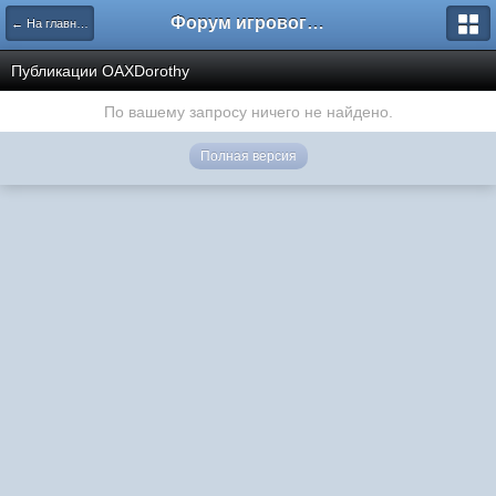
Форум игрового проекта Riverrise
← На главную
Публикации OAXDorothy
По вашему запросу ничего не найдено.
Полная версия