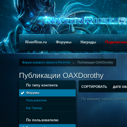
RiverRise.ru
Форумы
Награды
Подключен
Форум игрового проекта Riverrise
→
Публикации OAXDorothy
Публикации OAXDorothy
По типу контента
СОРТИРОВАТЬ
ДАТЕ О
Форумы
По вашему запросу ничего
Пользователи
Баг-Трекер
По пользователю