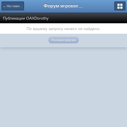
Форум игрового проекта Riverrise
← На главную
Публикации OAXDorothy
По вашему запросу ничего не найдено.
Полная версия