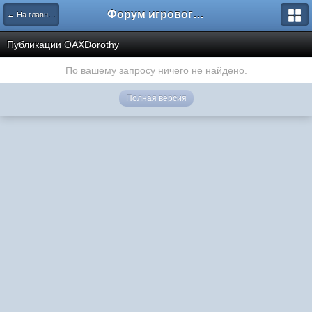
Форум игрового проекта Riverrise
← На главную
Публикации OAXDorothy
По вашему запросу ничего не найдено.
Полная версия