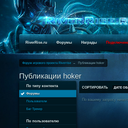
RiverRise.ru
Форумы
Награды
Подключен
Форум игрового проекта Riverrise
→
Публикации hoker
Публикации hoker
По типу контента
СОРТИРОВАТЬ
ДАТЕ О
Форумы
По вашему запросу ничего
Пользователи
Баг-Трекер
По пользователю