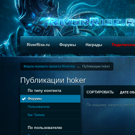
RiverRise.ru
Форумы
Награды
Подключен
Форум игрового проекта Riverrise
→
Публикации hoker
Публикации hoker
По типу контента
СОРТИРОВАТЬ
ДАТЕ О
Форумы
По вашему запросу ничего
Пользователи
Баг-Трекер
По пользователю