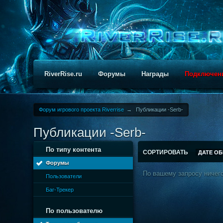
RiverRise.ru
Форумы
Награды
Подключен
Форум игрового проекта Riverrise
→
Публикации -Serb-
Публикации -Serb-
По типу контента
СОРТИРОВАТЬ
ДАТЕ О
Форумы
По вашему запросу ничего
Пользователи
Баг-Трекер
По пользователю