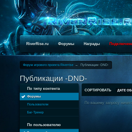
RiverRise.ru
Форумы
Награды
Подключен
Форум игрового проекта Riverrise
→
Публикации -DND-
Публикации -DND-
По типу контента
СОРТИРОВАТЬ
ДАТЕ О
Форумы
По вашему запросу ничего
Пользователи
Баг-Трекер
По пользователю