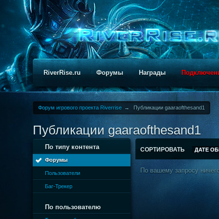
RiverRise.ru
Форумы
Награды
Подключен
Форум игрового проекта Riverrise
→
Публикации gaaraofthesand1
Публикации gaaraofthesand1
По типу контента
СОРТИРОВАТЬ
ДАТЕ О
Форумы
По вашему запросу ничего
Пользователи
Баг-Трекер
По пользователю