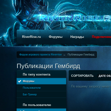
RiverRise.ru
Форумы
Награды
Подключен
Форум игрового проекта Riverrise
→
Публикации Гембирд
Публикации Гембирд
По типу контента
СОРТИРОВАТЬ
ДАТЕ О
Форумы
По вашему запросу ничего
Пользователи
Баг-Трекер
По пользователю