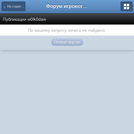
Форум игрового проекта Riverrise
← На главную
Публикации w0lk0daw
По вашему запросу ничего не найдено.
Полная версия