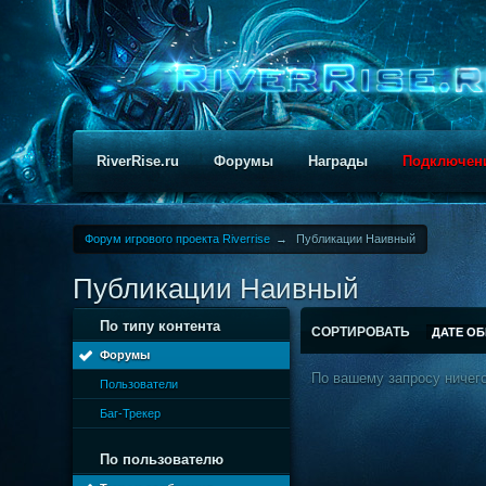
RiverRise.ru
Форумы
Награды
Подключен
Форум игрового проекта Riverrise
→
Публикации Наивный
Публикации Наивный
По типу контента
СОРТИРОВАТЬ
ДАТЕ О
Форумы
По вашему запросу ничего
Пользователи
Баг-Трекер
По пользователю