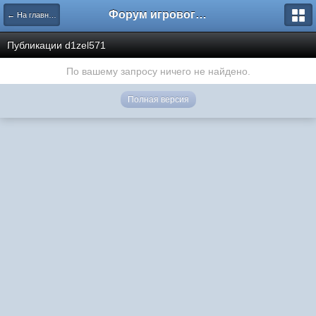
Форум игрового проекта Riverrise
← На главную
Публикации d1zel571
По вашему запросу ничего не найдено.
Полная версия