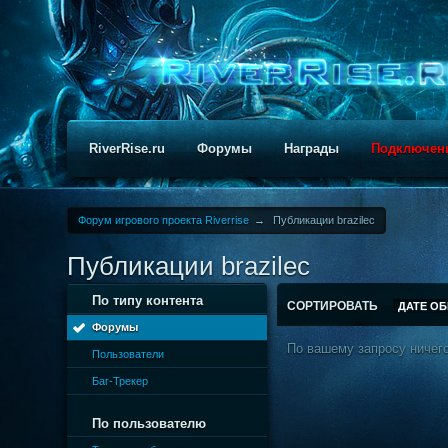
RiverRise.ru
Форумы
Награды
Подключен
Форум игрового проекта Riverrise
→
Публикации brazilec
Публикации brazilec
По типу контента
СОРТИРОВАТЬ
ДАТЕ О
Форумы
По вашему запросу ничего
Пользователи
Баг-Трекер
По пользователю