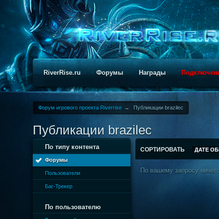
RiverRise.ru
Форумы
Награды
Подключен
Форум игрового проекта Riverrise
→
Публикации brazilec
Публикации brazilec
По типу контента
СОРТИРОВАТЬ
ДАТЕ О
Форумы
По вашему запросу ничего
Пользователи
Баг-Трекер
По пользователю