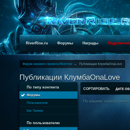
RiverRise.ru
Форумы
Награды
Подключен
Форум игрового проекта Riverrise
→
Публикации КлумбаOnaLove
Публикации КлумбаOnaLove
По типу контента
СОРТИРОВАТЬ
ДАТЕ О
Форумы
По вашему запросу ничего
Пользователи
Баг-Трекер
По пользователю