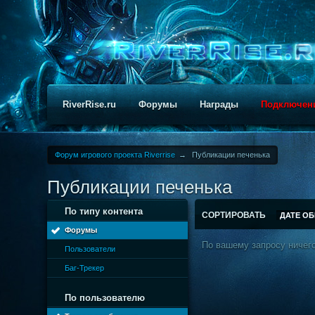
RiverRise.ru
Форумы
Награды
Подключен
Форум игрового проекта Riverrise
→
Публикации печенька
Публикации печенька
По типу контента
СОРТИРОВАТЬ
ДАТЕ О
Форумы
По вашему запросу ничего
Пользователи
Баг-Трекер
По пользователю