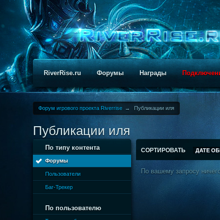
RiverRise.ru
Форумы
Награды
Подключен
Форум игрового проекта Riverrise
→
Публикации иля
Публикации иля
По типу контента
СОРТИРОВАТЬ
ДАТЕ О
Форумы
По вашему запросу ничего
Пользователи
Баг-Трекер
По пользователю