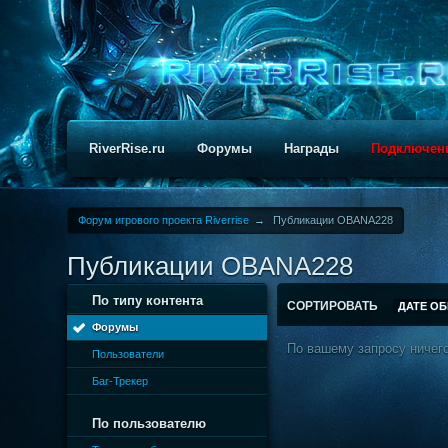
RiverRise.ru
Форумы
Награды
Подключен
Форум игрового проекта Riverrise
→
Публикации OBANA228
Публикации OBANA228
По типу контента
СОРТИРОВАТЬ
ДАТЕ О
Форумы
По вашему запросу ничего
Пользователи
Баг-Трекер
По пользователю