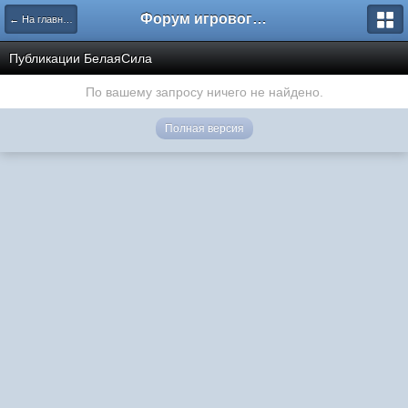
Форум игрового проекта Riverrise
← На главную
Публикации БелаяСила
По вашему запросу ничего не найдено.
Полная версия