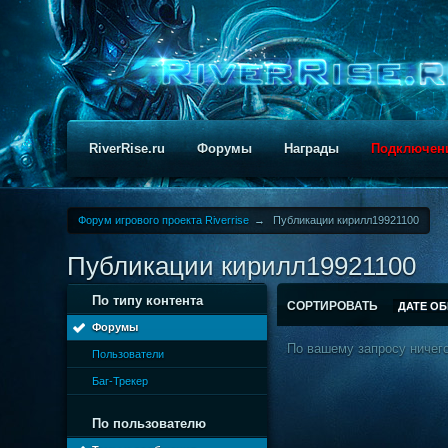
RiverRise.ru
Форумы
Награды
Подключен
Форум игрового проекта Riverrise
→
Публикации кирилл19921100
Публикации кирилл19921100
По типу контента
СОРТИРОВАТЬ
ДАТЕ О
Форумы
По вашему запросу ничего
Пользователи
Баг-Трекер
По пользователю