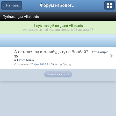
Форум игрового проекта Riverrise
← На главную
Публикации Аllukards
1 публикаций создано Аllukards
(учитываются публикации только с 08-августа 25)
А остался ли кто-нибудь тут с Вовбай?
Страницы:
35
в ОффТопик
Отправлено
25 фев 2016 21:59
автор Прадд
Полная версия