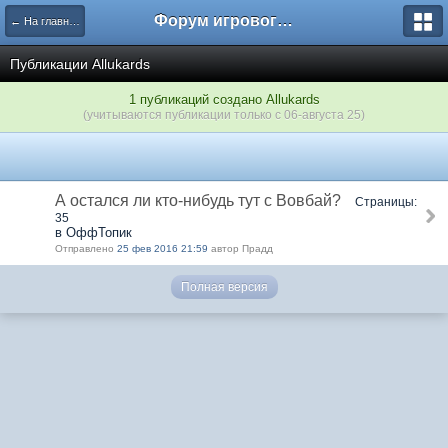
Форум игрового проекта Riverrise
← На главную
Публикации Аllukards
1 публикаций создано Аllukards
(учитываются публикации только с 06-августа 25)
А остался ли кто-нибудь тут с Вовбай?
Страницы:
35
в ОффТопик
Отправлено
25 фев 2016 21:59
автор Прадд
Полная версия